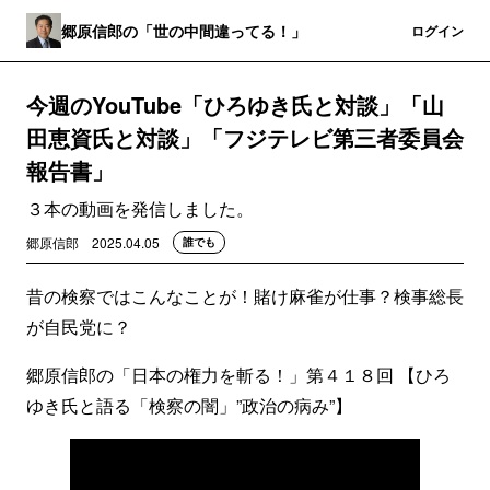
郷原信郎の「世の中間違ってる！」
登録
ログイン
今週のYouTube「ひろゆき氏と対談」「山
田恵資氏と対談」「フジテレビ第三者委員会
報告書」
３本の動画を発信しました。
郷原信郎
2025.04.05
誰でも
昔の検察ではこんなことが！賭け麻雀が仕事？検事総長
が自民党に？
郷原信郎の「日本の権力を斬る！」第４１８回 【ひろ
ゆき氏と語る「検察の闇」”政治の病み”】