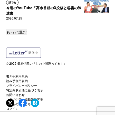
誰でも
今週のYouTube「高市首相のX投稿と秘書の陳
述書」
2026.07.25
もっと読む
誰でも
今週のYouTube「佐伯内閣広報官の暴走」「特
捜検事、事件関係者女性...
2026.07.18
誰でも
© 2026 郷原信郎の「世の中間違ってる！」
今週のYouTube「高市首相”コングレッショナ
ル・フェロー”問題、内...
書き手利用規約
2026.07.11
読み手利用規約
プライバシーポリシー
特定商取引法に基づく表示
誰でも
お問い合わせ
今週のYouTube「高市首相のあざとさ」
コラボ企業・掲載媒体募集
2026.07.04
代理店の方はこちら
ログイン
誰でも