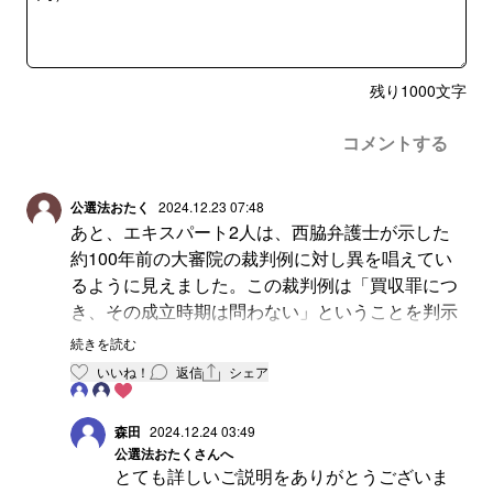
残り
1000
文字
コメントする
公選法おたく
2024.12.23 07:48
あと、エキスパート2人は、西脇弁護士が示した
約100年前の大審院の裁判例に対し異を唱えてい
るように見えました。この裁判例は「買収罪につ
き、その成立時期は問わない」ということを判示
したものですが、同判示は古くても今もバリバリ
続きを読む
の現役ですよね。というか、公選法罰則解釈の常
いいね！
返信
シェア
識でしょう。同裁判例は現行公選法のコンメンタ
ール「逐条解説公職選挙法改訂版」の下巻１８９
森田
2024.12.24 03:49
０頁にも掲載されており、同時に同コンメには次
公選法おたく
さんへ
のように記載されています。
とても詳しいご説明をありがとうございま