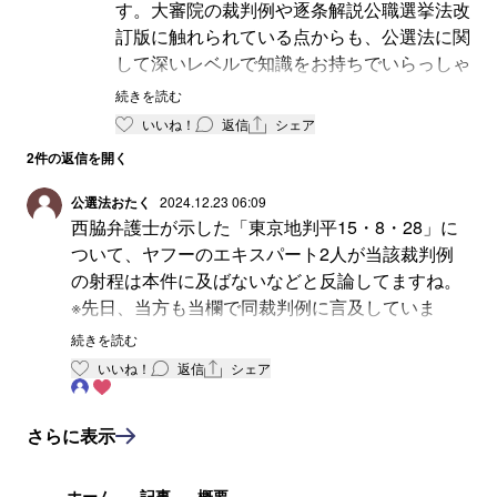
す。大審院の裁判例や逐条解説公職選挙法改
“（中略）犯罪行為成立の時期について法はなんら
訂版に触れられている点からも、公選法に関
規定していない点からして、必ずしも法定の選挙
して深いレベルで知識をお持ちでいらっしゃ
運動期間中における買収行為のみに限られるもの
るのが伝わってきます。「買収罪につき、そ
続きを読む
ではなく、本罪制定の趣旨からしても、その犯罪
の成立時期は問わない」という解釈が判例や
いいね！
返信
シェア
の性質上、選挙の期日の公示又は告示前若しくは
行政実例上確定しているという指摘、大変勉
2
件の返信を開く
当該選挙の立候補の届出前においても、本罪が成
強になりました。もし差し支えなければ、こ
立するものと解する。”
うした知識をお持ちの背景やご経験について
公選法おたく
2024.12.23 06:09
お伺いしてもよろしいでしょうか？専門的な
西脇弁護士が示した「東京地判平15・8・28」に
エキスパートの福永氏にいたっては、この大審院
視点を知る機会があると、とても参考になり
ついて、ヤフーのエキスパート2人が当該裁判例
の裁判例について「そもそも対価が支払われた根
ますので。
の射程は本件に及ばないなどと反論してますね。
拠が、状況証拠含めて何も明らかになっていない
※先日、当方も当欄で同裁判例に言及していま
云々」記してましたが、そんな個別事案の事情は
す。
続きを読む
どうでもよく、重要なことは、この論点について
いいね！
返信
シェア
は「買収罪につき、その成立時期は問わない」こ
この「東京地判平15・8・28」は、判決文中に
とが、判例・行政実例上確定していることです。
「選挙運動のために使用する労務者」の定義を記
さらに表示
載しているのですが、この定義は最高裁第一小法
廷判決（昭和53年1月26日）で示されたもので
す。以下その定義部分を同最判から抜粋。
ホーム
記事
概要