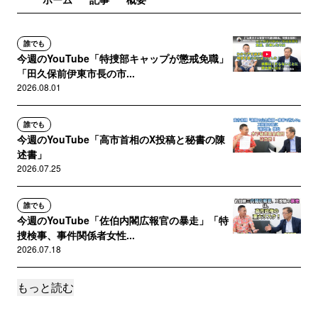
“「選挙運動のために使用する労務者」とは、選挙
誰でも
民に対し直接に投票を勧誘する行為又は自らの判
今週のYouTube「特捜部キャップが懲戒免職」
断に基づいて積極的に投票を得又は得させるため
「田久保前伊東市長の市...
に直接、間接に必要、有利なことをするような行
2026.08.01
為、すなわち公職選挙法にいう選挙運動を行うこ
となく、『専ら』それ以外の労務に従事する者を
誰でも
さすものと解すべきことになる。 ” ※二重鉤括
今週のYouTube「高市首相のX投稿と秘書の陳
弧は当方が付記
述書」
2026.07.25
要するに、「選挙運動のために使用する労務者」
というためには、「専ら」選挙運動以外の労務に
誰でも
従事していなければならないということですよ
今週のYouTube「佐伯内閣広報官の暴走」「特
捜検事、事件関係者女性...
ね。つまるところ、「労務者と選挙運動者は同一
2026.07.18
人が兼ねることはできない」という「東京地判平
15・8・28」の判示と同旨です。
もっと読む
誰でも
今週のYouTube「高市首相”コングレッショナ
加えて、同最判の定義部分は「東京地判平15・
ル・フェロー”問題、内...