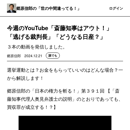
郷原信郎の「世の中間違ってる！」
登録
ログイン
今週のYouTube「斎藤知事はアウト！」
「逃げる裁判長」「どうなる日産？」
３本の動画を発信しました。
郷原信郎
2024.12.21
誰でも
選挙運動とは？お金をもらっていいのはどんな場合？一
から解説します！
郷原信郎の「日本の権力を斬る！」第３９１回 【「斎
藤知事代理人奥見弁護士の説明」のとおりであっても、
買収罪が成立する！？】