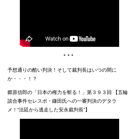
***
予想通りの酷い判決！そして裁判長はいつの間に
か・・・！？
郷原信郎の「日本の権力を斬る！」第３９３回 【五輪
談合事件セレスポ・鎌田氏への一審判決のデタラ
メ！“法廷から逃走した安永裁判長”】