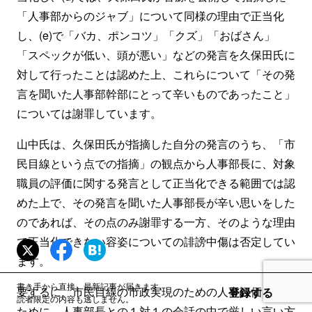
「人事部からのジャブ」について同様の理由で正当化
し、(e)で「バカ、ポンコツ」「クズ」「おばさん」
「スペックが低い、頭が悪い」などの発言を久保田氏に
対して行ったことは認めた上、これらについて「その発
言を聞いた人事部幹部にとって辛いものであったこと」
については謝罪しています。
山中氏は、久保田氏が指摘した自分の発言のうち、「市
民目線という点での指摘」の観点から人事部長に、対象
職員の評価に関する発言として正当化できる範囲では認
めた上で、その発言を聞いた人事部長が辛い思いをした
のであれば、その点のみ謝罪する一方、そのような理由
で正当化できない容姿についての誹謗中傷は否定してい
ます。
書き手から直接、最新記事が届きます。
要するに、市民目線の市政実現のための人事評価をする
登録する
読者限定の内容も逃しません。
ために、人事部長との１対１の会話の中で厳しい言い方