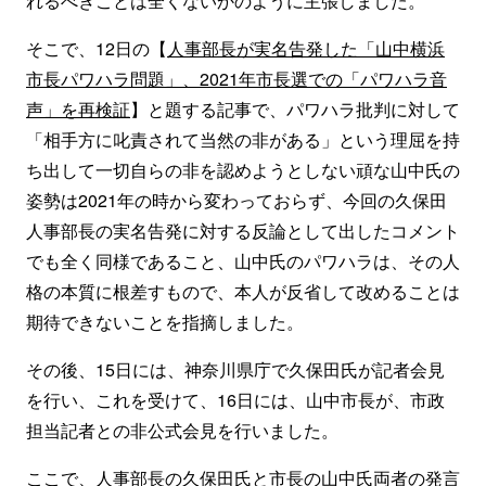
れるべきことは全くないかのように主張しました。
そこで、12日の【
人事部長が実名告発した「山中横浜
市長パワハラ問題」、2021年市長選での「パワハラ音
声」を再検証
】と題する記事で、パワハラ批判に対して
「相手方に叱責されて当然の非がある」という理屈を持
ち出して一切自らの非を認めようとしない頑な山中氏の
姿勢は2021年の時から変わっておらず、今回の久保田
人事部長の実名告発に対する反論として出したコメント
でも全く同様であること、山中氏のパワハラは、その人
格の本質に根差すもので、本人が反省して改めることは
期待できないことを指摘しました。
その後、15日には、神奈川県庁で久保田氏が記者会見
を行い、これを受けて、16日には、山中市長が、市政
担当記者との非公式会見を行いました。
ここで、人事部長の久保田氏と市長の山中氏両者の発言