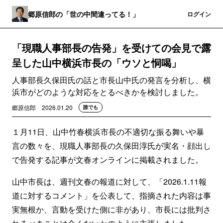
郷原信郎の「世の中間違ってる！」
登録
ログイン
「現職人事部長の告発」を受けての会見で露
呈した山中横浜市長の「ウソと恫喝」
人事部長久保田氏の話と市長山中氏の発言を分析し、横
浜市がどのような対応をとるべきかを検討しました。
郷原信郎
2026.01.20
誰でも
１月11日、山中竹春横浜市長の不適切な振る舞いや暴
言の数々を、現職人事部長の久保田淳氏が実名・顔出し
で告発する記事が文春オンラインに掲載されました。
山中市長は、週刊文春の報道に対して、「2026.1.11報
道に対するコメント」を公表して、指摘された内容は事
実無根か、言動を受けた側に非があり、市長には批判さ