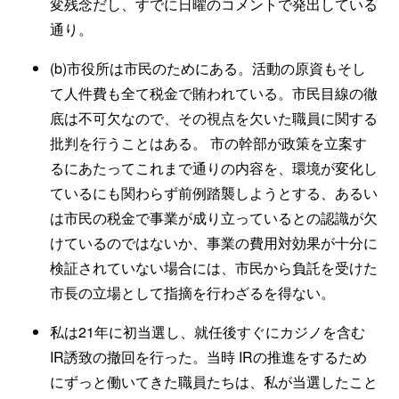
変残念だし、すでに日曜のコメントで発出している
通り。
(b)市役所は市民のためにある。活動の原資もそし
て人件費も全て税金で賄われている。市民目線の徹
底は不可欠なので、その視点を欠いた職員に関する
批判を行うことはある。 市の幹部が政策を立案す
るにあたってこれまで通りの内容を、環境が変化し
ているにも関わらず前例踏襲しようとする、あるい
は市民の税金で事業が成り立っているとの認識が欠
けているのではないか、事業の費用対効果が十分に
検証されていない場合には、市民から負託を受けた
市長の立場として指摘を行わざるを得ない。
私は21年に初当選し、就任後すぐにカジノを含む
IR誘致の撤回を行った。当時 IRの推進をするため
にずっと働いてきた職員たちは、私が当選したこと