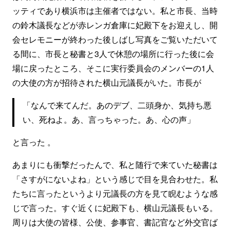
ッティであり横浜市は主催者ではない。私と市長、当時
の鈴木議長などが赤レンガ倉庫に妃殿下をお迎えし、開
会セレモニーが終わった後しばし写真をご覧いただいて
る間に、市長と秘書と3人で休憩の場所に行った後に会
場に戻ったところ、そこに実行委員会のメンバーの1人
の大使の方が招待された横山元議長がいた。市長が
「なんで来てんだ。あのデブ、二頭身か、気持ち悪
い、死ねよ。あ、言っちゃった。あ、心の声」
と言った 。
あまりにも衝撃だったんで、私と随行で来ていた秘書は
「さすがにないよね」という感じで目を見合わせた。私
たちに言ったというより元議長の方を見て睨むような感
じで言った。すぐ近くに妃殿下も、横山元議長もいる。
周りは大使の皆様、公使、参事官、書記官など外交官ば