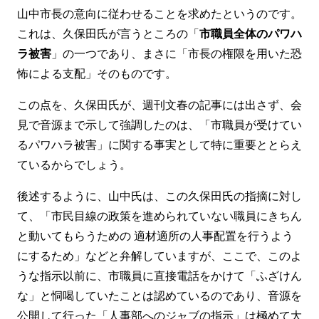
山中市長の意向に従わせることを求めたというのです。
これは、久保田氏が言うところの「
市職員全体のパワハ
ラ被害
」の一つであり、まさに「市長の権限を用いた恐
怖による支配」そのものです。
この点を、久保田氏が、週刊文春の記事には出さず、会
見で音源まで示して強調したのは、「市職員が受けてい
るパワハラ被害」に関する事実として特に重要ととらえ
ているからでしょう。
後述するように、山中氏は、この久保田氏の指摘に対し
て、「市民目線の政策を進められていない職員にきちん
と動いてもらうための 適材適所の人事配置を行うよう
にするため」などと弁解していますが、ここで、このよ
うな指示以前に、市職員に直接電話をかけて「ふざけん
な」と恫喝していたことは認めているのであり、音源を
公開して行った「人事部へのジャブの指示」は極めて大