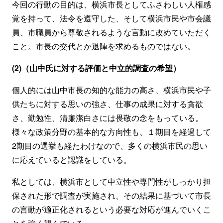
今回の行動の目的は、横浜市長としてふさわしい人権感
覚を持って、法令を遵守した、そして横浜市民や市会議
員、市職員から尊敬されるような言動に改めていただく
こと。市長の交代とか退陣を求めるものではない。
(2)（山中氏に対する評価と中立的調査の希望）
個人的には山中市長の知的な能力の高さ、横浜市民や子
供たちに対する思いの強さ、仕事の成果に対する貪欲
さ、勤勉性、清廉潔白さには畏敬の念をもっている。
様々な政策分野の基本的な方向性も、１期目を経過して
2期目の選挙も経たわけなので、多くの横浜市民の思い
に応えていると認識をしている。
私としては、横浜市として中立性や専門性がしっかり担
保された形で調査が実施され、その結果に基づいて市長
の言動が適正化されるという必要な対応が進んでいくこ