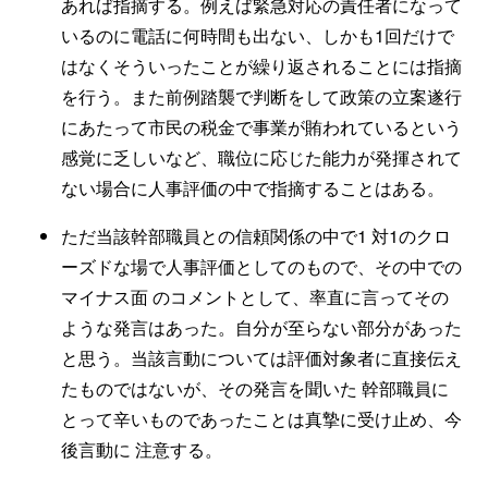
あれば指摘する。例えば緊急対応の責任者になって
いるのに電話に何時間も出ない、しかも1回だけで
はなくそういったことが繰り返されることには指摘
を行う。また前例踏襲で判断をして政策の立案遂行
にあたって市民の税金で事業が賄われているという
感覚に乏しいなど、職位に応じた能力が発揮されて
ない場合に人事評価の中で指摘することはある。
ただ当該幹部職員との信頼関係の中で1 対1のクロ
ーズドな場で人事評価としてのもので、その中での
マイナス面 のコメントとして、率直に言ってその
ような発言はあった。自分が至らない部分があった
と思う。当該言動については評価対象者に直接伝え
たものではないが、その発言を聞いた 幹部職員に
とって辛いものであったことは真摯に受け止め、今
後言動に 注意する。