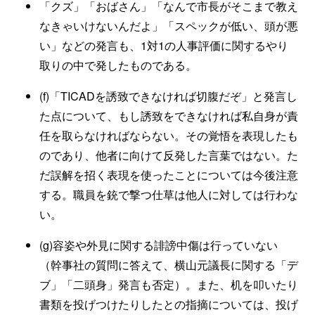
「クズ」「おばさん」「なんで市長がそこまで教え
なきゃいけないんだよ」「スペックが低い、頭が悪
い」などの発言も、1対1の人事評価に関するやり
取りの中で発したものである。
(f)「TICADを誘致できなければ切腹だぞ」と発言し
た点について、もし誘致をできなければ私自身が責
任を取らなければならない。その覚悟を表現したも
のであり、他者に向けて反発した言葉ではない。た
だ誤解を招く表現を使ったことについては今後注意
する。職員を銃で撃つ仕草は他人に対しては行わな
い。
(g)容姿や外見に関する誹謗中傷は行っていない
（幹事社の質問に答えて、横山元議長に関する「デ
ブ」「二頭身」発言も否定）。また、机を叩いたり
書類を投げつけたりしたとの指摘については、投げ