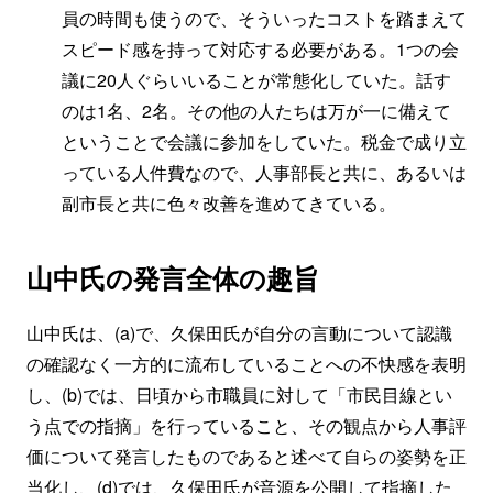
員の時間も使うので、そういったコストを踏まえて
スピード感を持って対応する必要がある。1つの会
議に20人ぐらいいることが常態化していた。話す
のは1名、2名。その他の人たちは万が一に備えて
ということで会議に参加をしていた。税金で成り立
っている人件費なので、人事部長と共に、あるいは
副市長と共に色々改善を進めてきている。
山中氏の発言全体の趣旨
山中氏は、(a)で、久保田氏が自分の言動について認識
の確認なく一方的に流布していることへの不快感を表明
し、(b)では、日頃から市職員に対して「市民目線とい
う点での指摘」を行っていること、その観点から人事評
価について発言したものであると述べて自らの姿勢を正
当化し、(d)では、久保田氏が音源を公開して指摘した