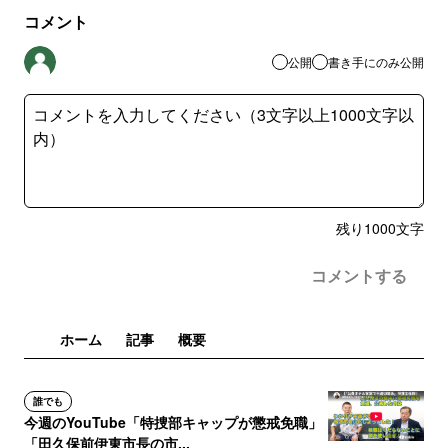
コメント
公開
書き手にのみ公開
残り
1000
文字
コメントする
ホーム
記事
概要
誰でも
今週のYouTube「特捜部キャップが懲戒免職」
「田久保前伊東市長の市...