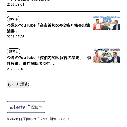
2026.08.01
誰でも
今週のYouTube「高市首相のX投稿と秘書の陳
述書」
2026.07.25
誰でも
今週のYouTube「佐伯内閣広報官の暴走」「特
捜検事、事件関係者女性...
2026.07.18
もっと読む
誰でも
今週のYouTube「高市首相”コングレッショナ
ル・フェロー”問題、内...
2026.07.11
誰でも
© 2026 郷原信郎の「世の中間違ってる！」
今週のYouTube「高市首相のあざとさ」