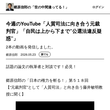
郷原信郎の「世の中間違ってる！」
登録
ログイン
今週のYouTube「人質司法に向き合う元裁
判官」「自民は上から下まで”公選法違反疑
惑”」
2本の動画を発信しました。
郷原信郎
2026.05.23
誰でも
話題の論文の執筆者と対談です！必見！
郷原信郎の「日本の権力を斬る！」第５１８回
【“元裁判官”として「人質司法」と向き合う藤井敏明教
授に聞く】