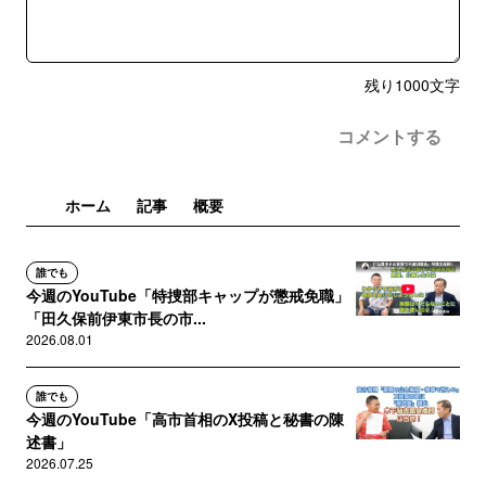
残り
1000
文字
コメントする
ホーム
記事
概要
誰でも
今週のYouTube「特捜部キャップが懲戒免職」
「田久保前伊東市長の市...
2026.08.01
誰でも
今週のYouTube「高市首相のX投稿と秘書の陳
述書」
2026.07.25