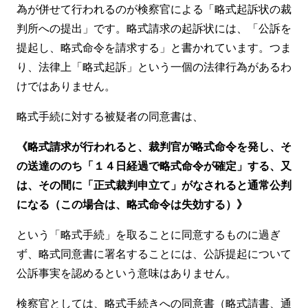
為が併せて行われるのが検察官による「略式起訴状の裁
判所への提出」です。略式請求の起訴状には、「公訴を
提起し、略式命令を請求する」と書かれています。つま
り、法律上「略式起訴」という一個の法律行為があるわ
けではありません。
略式手続に対する被疑者の同意書は、
《略式請求が行われると、裁判官が略式命令を発し、そ
の送達ののち「１４日経過で略式命令が確定」する、又
は、その間に「正式裁判申立て」がなされると通常公判
になる（この場合は、略式命令は失効する）》
という「略式手続」を取ることに同意するものに過ぎ
ず、略式同意書に署名することには、公訴提起について
公訴事実を認めるという意味はありません。
検察官としては、略式手続きへの同意書（略式請書、通