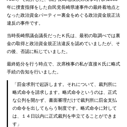
年に捜査指揮をした自民党長崎県連事件の最終着地点と
なった政治資金パーティー裏金をめぐる政治資金規正法
違反の事件です。
当時長崎県議会議長だったＫ氏は、最初の取調べでは裏
金の取得と政治資金規正法違反を認めていましたが、そ
の後、否認に転じていました。
最終処分を行う時点で、次席検事の私が直接Ｋ氏に略式
手続の告知を行いました。
「罰金求刑で起訴します。それについて、裁判所に
略式命令を請求します。略式命令というのは、正式
な公判を開かず、書面審理だけで裁判所に罰金支払
の命令を出してもらう制度です。略式命令に対して
は、１４日以内に正式裁判を申立てることができま
す」