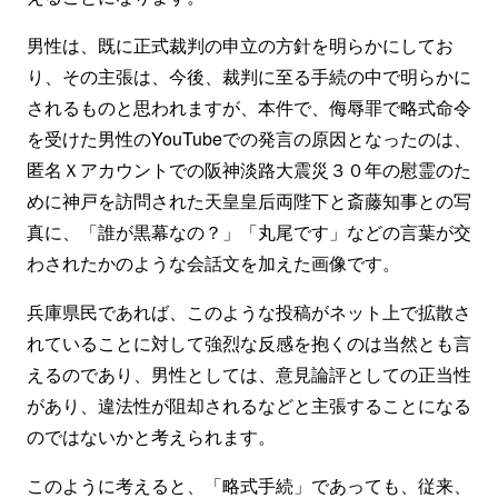
男性は、既に正式裁判の申立の方針を明らかにしてお
り、その主張は、今後、裁判に至る手続の中で明らかに
されるものと思われますが、本件で、侮辱罪で略式命令
を受けた男性のYouTubeでの発言の原因となったのは、
匿名Ｘアカウントでの阪神淡路大震災３０年の慰霊のた
めに神戸を訪問された天皇皇后両陛下と斎藤知事との写
真に、「誰が黒幕なの？」「丸尾です」などの言葉が交
わされたかのような会話文を加えた画像です。
兵庫県民であれば、このような投稿がネット上で拡散さ
れていることに対して強烈な反感を抱くのは当然とも言
えるのであり、男性としては、意見論評としての正当性
があり、違法性が阻却されるなどと主張することになる
のではないかと考えられます。
このように考えると、「略式手続」であっても、従来、