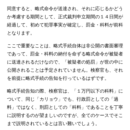
同意すると、略式命令が送達され、それに応じるかどう
か考慮する期間として、正式裁判申立期間の１４日間が
経過して、初めて犯罪事実が確定し、罰金・科料が前科
となります。
ここで重要なことは、略式手続自体は非公開の書面審理
であって、罰金・科料の納付を命ずる略式命令が被疑者
に送達されるだけなので、「被疑者の処罰」が世の中に
公開されることは予定されていません。検察官も、それ
を前提に略式手続の告知を行っているはずです。
略式手続告知の際、検察官は、「１万円以下の科料」に
ついて、同じ「カリョウ」でも、行政罰としての「過
料」ではなく、刑罰としての「科料」であることを丁寧
に説明するのが望ましいのですが、全てのケースでそこ
まで説明されているとは言い難いでしょう。