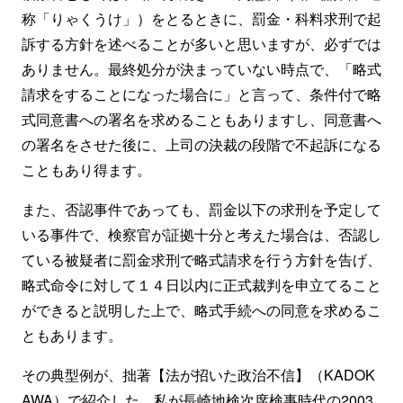
称「りゃくうけ」）をとるときに、罰金・科料求刑で起
訴する方針を述べることが多いと思いますが、必ずでは
ありません。最終処分が決まっていない時点で、「略式
請求をすることになった場合に」と言って、条件付で略
式同意書への署名を求めることもありますし、同意書へ
の署名をさせた後に、上司の決裁の段階で不起訴になる
こともあり得ます。
また、否認事件であっても、罰金以下の求刑を予定して
いる事件で、検察官が証拠十分と考えた場合は、否認し
ている被疑者に罰金求刑で略式請求を行う方針を告げ、
略式命令に対して１４日以内に正式裁判を申立てること
ができると説明した上で、略式手続への同意を求めるこ
ともあります。
その典型例が、拙著【法が招いた政治不信】（KADOK
AWA）で紹介した、私が長崎地検次席検事時代の2003