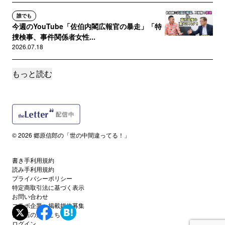
誰でも
今週のYouTube「佐伯内閣広報官の暴走」「特
捜検事、事件関係者女性...
2026.07.18
もっと読む
誰でも
今週のYouTube「高市首相”コングレッショナ
ル・フェロー”問題、内...
2026.07.11
誰でも
© 2026 郷原信郎の「世の中間違ってる！」
今週のYouTube「高市首相のあざとさ」
2026.07.04
書き手利用規約
読み手利用規約
誰でも
プライバシーポリシー
高市首相、山中横浜市長、小池東京都知事に共
特定商取引法に基づく表示
お問い合わせ
通する「詐称」疑惑の構造
コラボ企業・掲載媒体募集
2026.07.03
代理店の方はこちら
ログイン