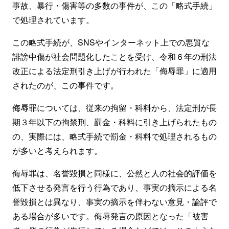
事故、暴行・傷害等の多数の事件が、この「略式手続」
で処理されています。
この略式手続が、SNSやインターネット上での悪質な
誹謗中傷が社会問題化したことを受け、令和６年の刑法
改正による法定刑引き上げが行われた「侮辱罪」に適用
されたのが、この事件です。
侮辱罪については、従来の拘留・科料から、法定刑が長
期３年以下の拘禁刑、罰金・科料に引き上げられたもの
の、実際には、略式手続で罰金・科料で処理されるもの
が多いと考えられます。
侮辱罪は、名誉毀損と同様に、公然と人の社会的評価を
低下させる発言を行う行為であり、事実の摘示による名
誉毀損とは異なり、事実の摘示を伴わない意見・論評で
ある場合が多いです。侮辱発言の原因となった「被害