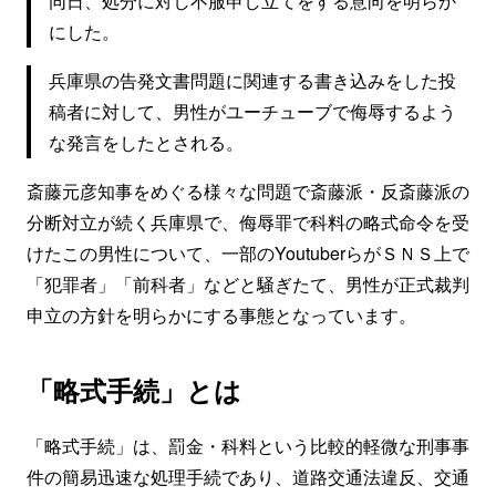
同日、処分に対し不服申し立てをする意向を明らか
にした。
兵庫県の告発文書問題に関連する書き込みをした投
稿者に対して、男性がユーチューブで侮辱するよう
な発言をしたとされる。
斎藤元彦知事をめぐる様々な問題で斎藤派・反斎藤派の
分断対立が続く兵庫県で、侮辱罪で科料の略式命令を受
けたこの男性について、一部のYoutuberらがＳＮＳ上で
「犯罪者」「前科者」などと騒ぎたて、男性が正式裁判
申立の方針を明らかにする事態となっています。
「略式手続」とは
「略式手続」は、罰金・科料という比較的軽微な刑事事
件の簡易迅速な処理手続であり、道路交通法違反、交通