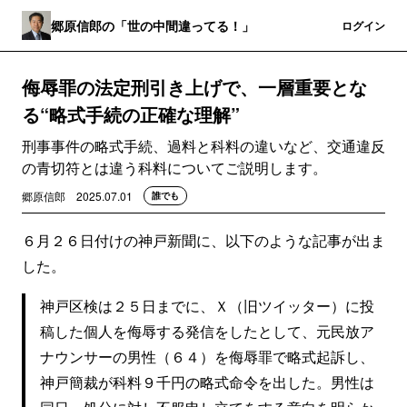
郷原信郎の「世の中間違ってる！」
登録
ログイン
侮辱罪の法定刑引き上げで、一層重要とな
る“略式手続の正確な理解”
刑事事件の略式手続、過料と科料の違いなど、交通違反
の青切符とは違う科料についてご説明します。
郷原信郎
2025.07.01
誰でも
６月２６日付けの神戸新聞に、以下のような記事が出ま
した。
神戸区検は２５日までに、Ｘ（旧ツイッター）に投
稿した個人を侮辱する発信をしたとして、元民放ア
ナウンサーの男性（６４）を侮辱罪で略式起訴し、
神戸簡裁が科料９千円の略式命令を出した。男性は