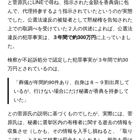
と菅原氏にLINEで尋ね、指示された金額を香典袋に包
んで、代理持参するよう指示されていたというのが実態
でした。公選法違反の被疑者として黙秘権を告知された
上での取調べを受けていた２人の供述によれば、公選法
違反の犯罪事実は、
３年間で約300万円
に上っていまし
た。
検察が不起訴処分で認定した犯罪事実が３年間で約30
万円とされているのは、
「葬儀が年間約90件あり、自身は８～９割出席して
いるが、行けない場合にだけ秘書が香典を持参して
いた」
との菅原氏の説明に基づくものでしたが、実際には、菅
原氏は、秘書に選挙区内の有権者に関する逝去の情報を
収集させ（しかも、その情報を入手し損ねると、「取り
こぼし」とされて秘書は罰金をとられる）、報告を受け