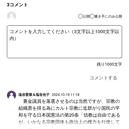
3
コメント
公開
書き手にのみ公開
残り
1000
文字
コメントする
塩谷晋策＆塩谷光子
2024.10.19 11:18
裏金議員を落選させるのは当然ですが、宗教の
組織票を得る為にカルト宗教に迄群がり国民の平
和を守る日本国憲法の第20条「信教は自由である
が、いかなる宗教団体も政治上の権力を行使して
はならない！」や、第９７～９９条の「天皇～国