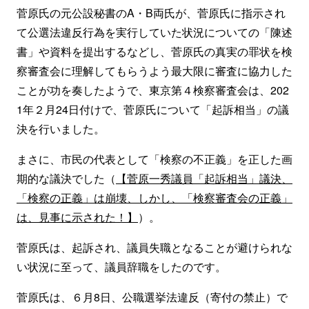
菅原氏の元公設秘書のA・B両氏が、菅原氏に指示され
て公選法違反行為を実行していた状況についての「陳述
書」や資料を提出するなどし、菅原氏の真実の罪状を検
察審査会に理解してもらうよう最大限に審査に協力した
ことが功を奏したようで、東京第４検察審査会は、202
1年２月24日付けで、菅原氏について「起訴相当」の議
決を行いました。
まさに、市民の代表として「検察の不正義」を正した画
期的な議決でした（
【菅原一秀議員「起訴相当」議決、
「検察の正義」は崩壊、しかし、「検察審査会の正義」
は、見事に示された！】
）。
菅原氏は、起訴され、議員失職となることが避けられな
い状況に至って、議員辞職をしたのです。
菅原氏は、６月8日、公職選挙法違反（寄付の禁止）で