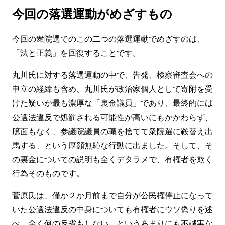
今回の落選運動がめざすもの
今回の衆院選でのこの二つの落選運動でめざすのは、
「法と正義」を回復することです。
丸川氏に対する落選運動の中で、告発、検察審査会への
申立の経緯も含め、丸川氏が政治家個人として寄附を受
けた疑いが最も濃厚な「裏金議員」であり、最終的には
公選法違反で処罰される可能性が高いにもかかわらず、
臆面もなく、参議院議員の職を捨てて衆院選に鞍替え出
馬する、という厚顔無恥な行動に出ました。そして、そ
の裏金についての説明も全くデタラメで、有権者を欺く
行為そのものです。
菅原氏は、僅か２か月前まで自分が公民権停止になって
いた公選法違反の中身についても有権者にウソ偽りを述
べ、全く何の反省もしない、というあまりにも不誠実な