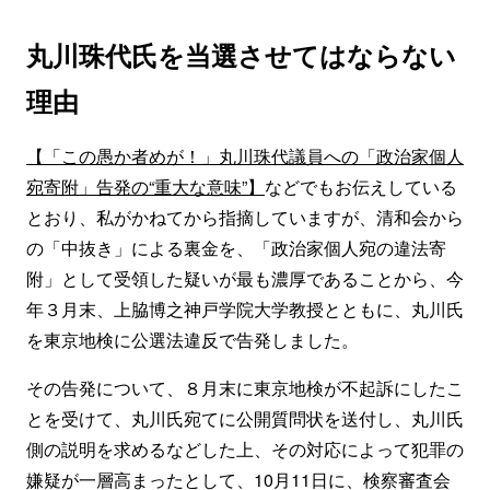
丸川珠代氏を当選させてはならない
理由
【「この愚か者めが！」丸川珠代議員への「政治家個人
宛寄附」告発の“重大な意味”】
などでもお伝えしている
とおり、私がかねてから指摘していますが、清和会から
の「中抜き」による裏金を、「政治家個人宛の違法寄
附」として受領した疑いが最も濃厚であることから、今
年３月末、上脇博之神戸学院大学教授とともに、丸川氏
を東京地検に公選法違反で告発しました。
その告発について、８月末に東京地検が不起訴にしたこ
とを受けて、丸川氏宛てに公開質問状を送付し、丸川氏
側の説明を求めるなどした上、その対応によって犯罪の
嫌疑が一層高まったとして、10月11日に、検察審査会