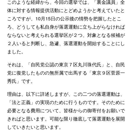
このような経緯から、今回の選挙では、「裏金議員」全
体に対する情報提供活動にとどめようかと考えていたと
ころですが、10月15日の公示後の情勢を把握したとこ
ろ、どうしても私自身が落選運動に立ち上がらなければ
ならないと考えられる選挙区が２つ、対象となる候補が
２人いると判断し、急遽、落選運動を開始することにし
ました。
それは、「自民党公認の東京７区丸川珠代氏」と、自民
党に復党したものの無所属で出馬する「東京９区菅原一
秀氏」です。
理由は、以下に詳述しますが、この二つの落選運動は、
「法と正義」の実現のために行うものです。そのために
必要となる費用について、皆様からの御寄付をお願いで
きればと思います。可能な限り徹底して落選運動を展開
していきたいと思います。