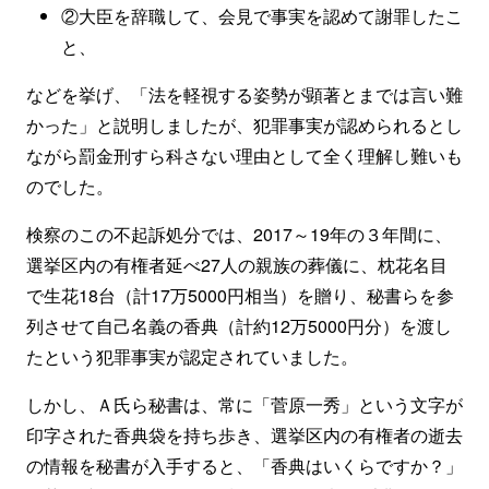
②大臣を辞職して、会見で事実を認めて謝罪したこ
と、
などを挙げ、「法を軽視する姿勢が顕著とまでは言い難
かった」と説明しましたが、犯罪事実が認められるとし
ながら罰金刑すら科さない理由として全く理解し難いも
のでした。
検察のこの不起訴処分では、2017～19年の３年間に、
選挙区内の有権者延べ27人の親族の葬儀に、枕花名目
で生花18台（計17万5000円相当）を贈り、秘書らを参
列させて自己名義の香典（計約12万5000円分）を渡し
たという犯罪事実が認定されていました。
しかし、Ａ氏ら秘書は、常に「菅原一秀」という文字が
印字された香典袋を持ち歩き、選挙区内の有権者の逝去
の情報を秘書が入手すると、「香典はいくらですか？」