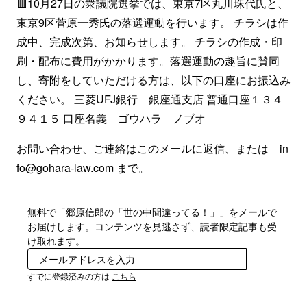
🟥10月27日の衆議院選挙では、東京7区丸川珠代氏と、
東京9区菅原一秀氏の落選運動を行います。 チラシは作
成中、完成次第、お知らせします。 チラシの作成・印
刷・配布に費用がかかります。落選運動の趣旨に賛同
し、寄附をしていただける方は、以下の口座にお振込み
ください。 三菱UFJ銀行 銀座通支店 普通口座１３４
９４１５ 口座名義 ゴウハラ ノブオ
お問い合わせ、ご連絡はこのメールに返信、または in
fo@gohara-law.com まで。
無料で「郷原信郎の「世の中間違ってる！」」をメールで
お届けします。コンテンツを見逃さず、読者限定記事も受
け取れます。
登録
すでに登録済みの方は
こちら