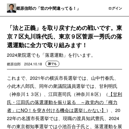
郷原信郎の「世の中間違ってる！」
登録
ログイン
「法と正義」を取り戻すための戦いです。東
京７区丸川珠代氏、東京９区菅原一秀氏の落
選運動に全力で取り組みます！
2024衆院選でも「落選運動」を行います。
郷原信郎
2024.10.18
誰でも
これまで、2021年の横浜市長選挙では、山中竹春氏、
小此木八郎氏、同年の衆議院議員選挙では、甘利明氏
（神奈川１３区）、江田憲司氏（神奈川８区）（
【甘利
氏・江田氏の落選運動を振り返る ～政党内の「権力
者」にNO！を突き付ける機会は選挙しかない】
）、20
22年の名護市長選挙では、現職の渡具知武豊氏、2024
年の東京都知事選挙では小池百合子氏と、落選運動を展