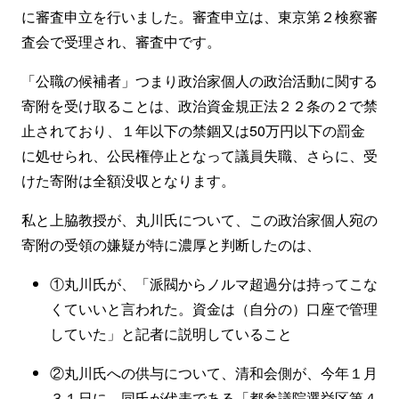
に審査申立を行いました。審査申立は、東京第２検察審
査会で受理され、審査中です。
「公職の候補者」つまり政治家個人の政治活動に関する
寄附を受け取ることは、政治資金規正法２２条の２で禁
止されており、１年以下の禁錮又は50万円以下の罰金
に処せられ、公民権停止となって議員失職、さらに、受
けた寄附は全額没収となります。
私と上脇教授が、丸川氏について、この政治家個人宛の
寄附の受領の嫌疑が特に濃厚と判断したのは、
①丸川氏が、「派閥からノルマ超過分は持ってこな
くていいと言われた。資金は（自分の）口座で管理
していた」と記者に説明していること
②丸川氏への供与について、清和会側が、今年１月
３１日に、同氏が代表である「都参議院選挙区第４