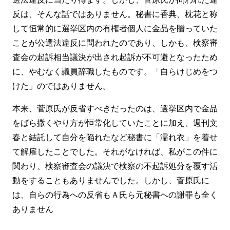
反は、そんな話ではありません。秘書に香典、枕花と称
して恒常的に選挙区内の有権者個人に金品を贈っていた
ことが公選法違反に問われたのであり、しかも、検察審
査会の起訴相当議決が出され起訴が不可避となったため
に、やむなく議員辞職したものです。「自らけじめをつ
けた」のではありません。
本来、菅原氏が反省すべきだったのは、選挙区内で金品
をばら撒くやり方が恒常化していたことに加え、週刊文
春と結託して自分を陥れたなど秘書に「濡れ衣」を着せ
て解雇したことでした。それがなければ、私がこの件に
関わり、検察審査会の議決で検察の不起訴処分を覆す活
動をすることもありませんでした。しかし、菅原氏に
は、自らの行為への反省もＡ氏ら元秘書への謝罪も全く
ありません