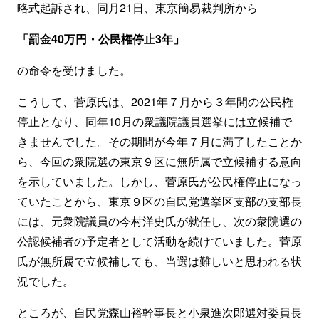
略式起訴され、同月21日、東京簡易裁判所から
「罰金40万円・公民権停止3年」
の命令を受けました。
こうして、菅原氏は、2021年７月から３年間の公民権
停止となり、同年10月の衆議院議員選挙には立候補で
きませんでした。その期間が今年７月に満了したことか
ら、今回の衆院選の東京９区に無所属で立候補する意向
を示していました。しかし、菅原氏が公民権停止になっ
ていたことから、東京９区の自民党選挙区支部の支部長
には、元衆院議員の今村洋史氏が就任し、次の衆院選の
公認候補者の予定者として活動を続けていました。菅原
氏が無所属で立候補しても、当選は難しいと思われる状
況でした。
ところが、自民党森山裕幹事長と小泉進次郎選対委員長