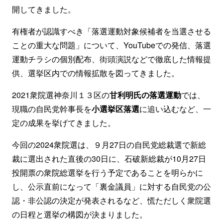
開してきました。
有権者が認識すべき「落選運動対象候補者を当選させる
ことの重大な問題」について、YouTubeでの発信、落選
運動チラシの個別配布、街頭演説などで徹底した情報提
供、選挙区内での情報拡散を図ってきました。
2021衆院選神奈川１３区の
甘利明氏の落選運動
では、
現職の自民党幹事長を
小選挙区落選
に追い込むなど、一
定の成果を挙げてきました。
今回の2024衆院選は、９月27日の自民党総裁選で新総
裁に選出された直後の30日に、石破新総裁が10月27日
投開票の衆院総選挙を行う予定であることを明らかに
し、公示直前になって「裏金議員」に対する自民党の公
認・非公認の決定が発表されるなど、慌ただしく衆院選
の日程と選挙の構図が決まりました。