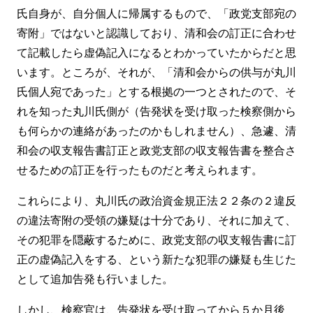
氏自身が、自分個人に帰属するもので、「政党支部宛の
寄附」ではないと認識しており、清和会の訂正に合わせ
て記載したら虚偽記入になるとわかっていたからだと思
います。ところが、それが、「清和会からの供与が丸川
氏個人宛であった」とする根拠の一つとされたので、そ
れを知った丸川氏側が（告発状を受け取った検察側から
も何らかの連絡があったのかもしれません）、急遽、清
和会の収支報告書訂正と政党支部の収支報告書を整合さ
せるための訂正を行ったものだと考えられます。
これらにより、丸川氏の政治資金規正法２２条の２違反
の違法寄附の受領の嫌疑は十分であり、それに加えて、
その犯罪を隠蔽するために、政党支部の収支報告書に訂
正の虚偽記入をする、という新たな犯罪の嫌疑も生じた
として追加告発も行いました。
しかし、検察官は、告発状を受け取ってから５か月後