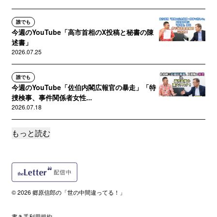
員の落選運動をよろしくお願いします。通信技術
を悪用され？小学生でもできる電話連絡も全く出
誰でも
来ない程狂ってしまった利発で順風満帆だった子
今週のYouTube「高市首相のX投稿と秘書の陳
供らを取り返し治療させたいと願っている創価学
述書」
会からの被害９９％の悲惨な生活を過ごしている
2026.07.25
被害者家族です。郷原先生の力ならできるので、
よろしくお願い致します。
誰でも
今週のYouTube「佐伯内閣広報官の暴走」「特
捜検事、事件関係者女性...
2026.07.18
もっと読む
誰でも
今週のYouTube「高市首相”コングレッショナ
ル・フェロー”問題、内...
2026.07.11
誰でも
© 2026 郷原信郎の「世の中間違ってる！」
今週のYouTube「高市首相のあざとさ」
2026.07.04
書き手利用規約