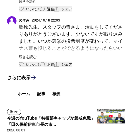
続きを読む
会議員～裁判官その他公務員はこの憲法を遵守す
いいね！
返信
シェア
る義務がある！」も遵守せず3権分立も腐敗させ
ている政治家を先ず下野させましょう！
のぞみ
2024.10.18 22:03
郷原先生、スタッフの皆さま、活動をしてくださ
ましてや創価学会は、①海外6ヶ国でカルト宗
りありがとうございます。少ないですが振り込み
教と指定され②赤堀学会信者の悲惨な5歳児餓死
ました。いつか選挙の投票制度が変わって、マイ
事件も起こし③きまぐれファイル、自由の砦、被
ナス票も投じることができるようになったらいい
害者の会も有名で④今も正体を隠しSODｓ等の活
なとよく思いますが、実現は難しそうですね。
動で若者を騙し暗躍し学会系警官らと脅迫し若者
続きを読む
らの人生を台無しにする太田康子らは創価学会の
いいね！
返信
シェア
活動家信者らです。（ネットで検索の事）
さらに表示
石破自民党総裁も早々に連立を組み与党に入れ
た自民党＝公明党＝創価学会を政治上の権力を行
使させない様に落選させないと日本は反日反社会
ホーム
記事
概要
的な宗教組織に乗っ取られ日本の若者は精神を冒
され将来を台無され日本は少子化の一途をたどり
ます。
誰でも
今週のYouTube「特捜部キャップが懲戒免職」
是非、憲法20条を遵守しないカルト票に迄群が
「田久保前伊東市長の市...
る小池都知事～石破総裁～石井公明党主～裏金議
2026.08.01