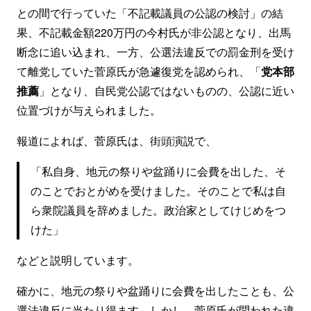
との間で行っていた「不記載議員の公認の検討」の結
果、不記載金額220万円の今村氏が非公認となり、出馬
断念に追い込まれ、一方、公選法違反での罰金刑を受け
て離党していた菅原氏が急遽復党を認められ、「
党本部
推薦
」となり、自民党公認ではないものの、公認に近い
位置づけが与えられました。
報道によれば、菅原氏は、街頭演説で、
「私自身、地元の祭りや盆踊りに会費を出した、そ
のことでおとがめを受けました。そのことで私は自
ら衆院議員を辞めました。政治家としてけじめをつ
けた」
などと説明しています。
確かに、地元の祭りや盆踊りに会費を出したことも、公
選法違反に当たり得ます。しかし、菅原氏が問われた違